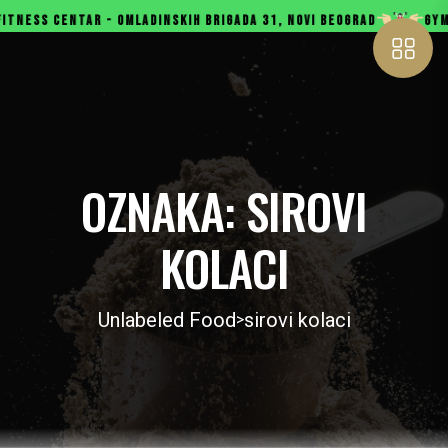
ENTAR - OMLADINSKIH BRIGADA 31, NOVI BEOGRAD
GYMBOX - BUL
OZNAKA:
SIROVI
KOLACI
Unlabeled Food
sirovi kolaci
>