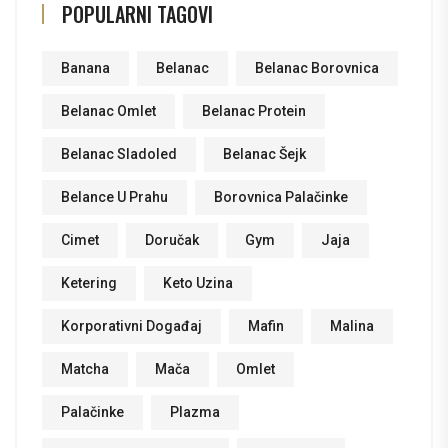
POPULARNI TAGOVI
Banana
Belanac
Belanac Borovnica
Belanac Omlet
Belanac Protein
Belanac Sladoled
Belanac Šejk
Belance U Prahu
Borovnica Palačinke
Cimet
Doručak
Gym
Jaja
Ketering
Keto Uzina
Korporativni Događaj
Mafin
Malina
Matcha
Mača
Omlet
Palačinke
Plazma