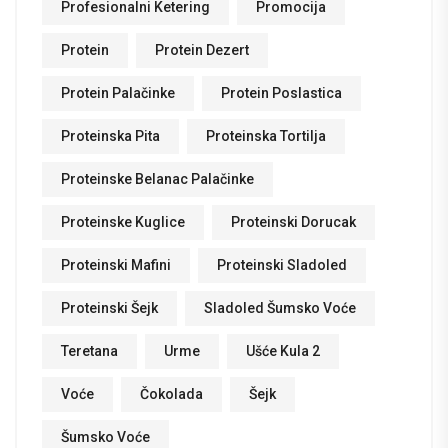
Profesionalni Ketering
Promocija
Protein
Protein Dezert
Protein Palačinke
Protein Poslastica
Proteinska Pita
Proteinska Tortilja
Proteinske Belanac Palačinke
Proteinske Kuglice
Proteinski Dorucak
Proteinski Mafini
Proteinski Sladoled
Proteinski Šejk
Sladoled Šumsko Voće
Teretana
Urme
Ušće Kula 2
Voće
Čokolada
Šejk
Šumsko Voće