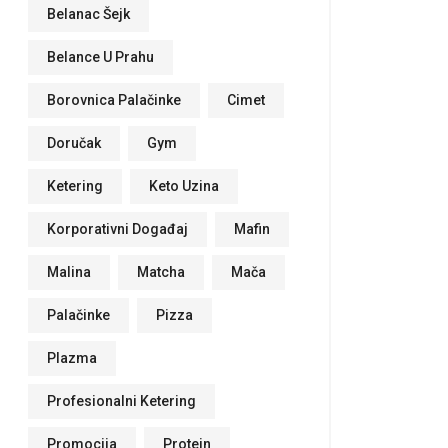
Belanac Šejk
Belance U Prahu
Borovnica Palačinke
Cimet
Doručak
Gym
Ketering
Keto Uzina
Korporativni Događaj
Mafin
Malina
Matcha
Mača
Palačinke
Pizza
Plazma
Profesionalni Ketering
Promocija
Protein