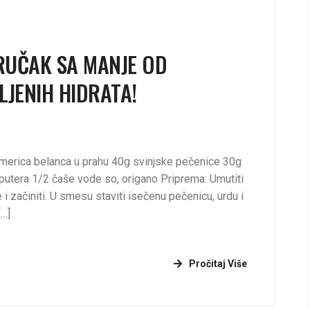
RUČAK SA MANJE OD
LJENIH HIDRATA!
 merica belanca u prahu 40g svinjske pečenice 30g
g putera 1/2 čaše vode so, origano Priprema: Umutiti
 i začiniti. U smesu staviti isečenu pečenicu, urdu i
[…]
Pročitaj Više