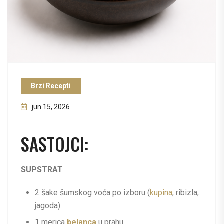
Brzi Recepti
jun 15, 2026
SASTOJCI:
SUPSTRAT
2 šake šumskog voća po izboru (
kupina
, ribizla,
jagoda)
1 merica
belanca
u prahu