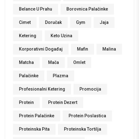
Belance U Prahu
Borovnica Palačinke
Cimet
Doručak
Gym
Jaja
Ketering
Keto Uzina
Korporativni Događaj
Mafin
Malina
Matcha
Mača
Omlet
Palačinke
Plazma
Profesionalni Ketering
Promocija
Protein
Protein Dezert
Protein Palačinke
Protein Poslastica
Proteinska Pita
Proteinska Tortilja