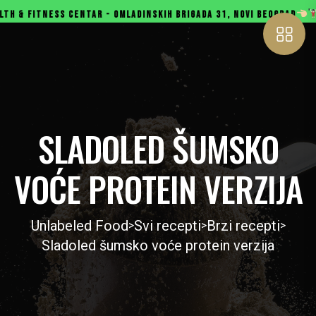
ESS CENTAR - OMLADINSKIH BRIGADA 31, NOVI BEOGRAD
GYMBOX 
SLADOLED ŠUMSKO
VOĆE PROTEIN VERZIJA
Unlabeled Food
Svi recepti
Brzi recepti
>
>
>
Sladoled šumsko voće protein verzija