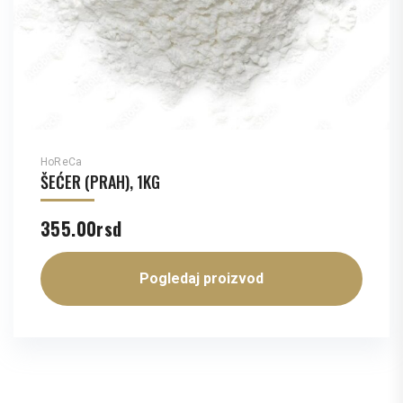
HoReCa
ŠEĆER (PRAH), 1KG
355.00
rsd
Pogledaj proizvod