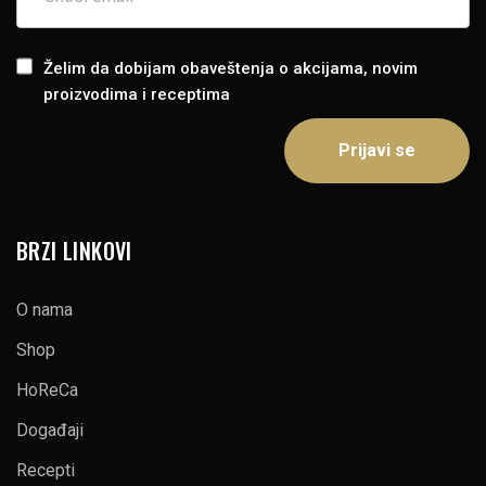
Želim da dobijam obaveštenja o akcijama, novim
proizvodima i receptima
BRZI LINKOVI
O nama
Shop
HoReCa
Događaji
Recepti