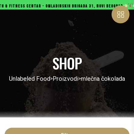
 FITNESS CENTAR - OMLADINSKIH BRIGADA 31, NOVI BEOGRAD
GY
SHOP
Unlabeled Food
Proizvodi
mlečna čokolada
>
>