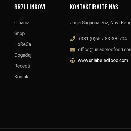
BRZI LINKOVI
KONTAKTIRAJTE NAS
O nama
Jurija Gagarina 76ž, Novi Beo
Shop
+381 (0)65 / 83-38-704
HoReCa
office@unlabeledfood.co
Događaji
www.unlabeledfood.com
Recepti
Kontakt