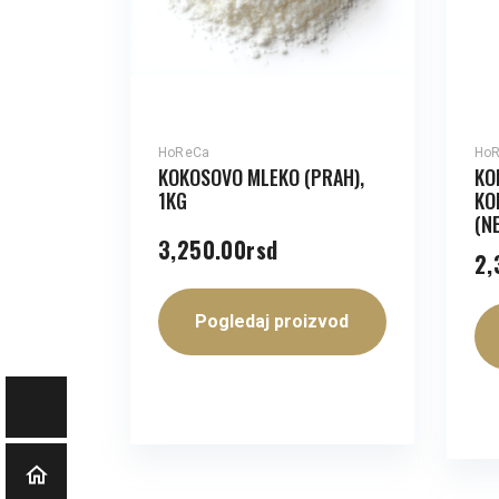
HoReCa
Ho
KOKOSOVO MLEKO (PRAH),
KO
1KG
KO
(N
3,250.00
rsd
2,
Pogledaj proizvod
Početna