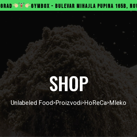
MBOX - BULEVAR MIHAJLA PUPINA 165B, NOVI BEOGRAD
SHOP
Unlabeled Food
Proizvodi
HoReCa
Mleko
>
>
>