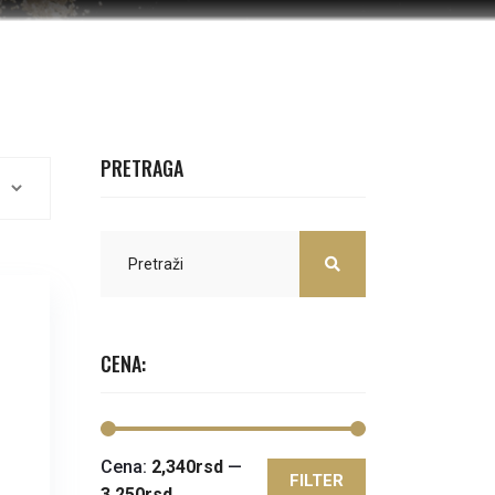
PRETRAGA
CENA:
Cena:
2,340rsd
—
FILTER
Minimalna
Maksimalna
3,250rsd