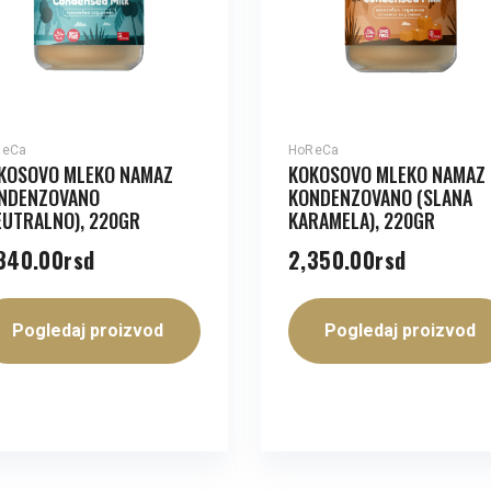
ReCa
HoReCa
KOSOVO MLEKO NAMAZ
KOKOSOVO MLEKO NAMAZ
NDENZOVANO
KONDENZOVANO (SLANA
EUTRALNO), 220GR
KARAMELA), 220GR
340.00
rsd
2,350.00
rsd
Pogledaj proizvod
Pogledaj proizvod