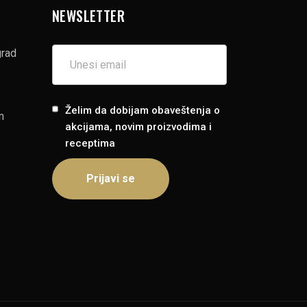
NEWSLETTER
grad
Želim da dobijam obaveštenja o
m
akcijama, novim proizvodima i
receptima