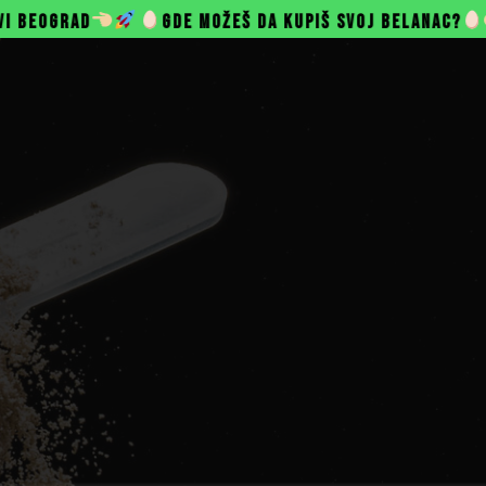
GDE MOŽEŠ DA KUPIŠ SVOJ BELANAC?
SINERGIJA HE