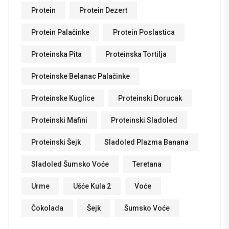
Protein
Protein Dezert
Protein Palačinke
Protein Poslastica
Proteinska Pita
Proteinska Tortilja
Proteinske Belanac Palačinke
Proteinske Kuglice
Proteinski Dorucak
Proteinski Mafini
Proteinski Sladoled
Proteinski Šejk
Sladoled Plazma Banana
Sladoled Šumsko Voće
Teretana
Urme
Ušće Kula 2
Voće
Čokolada
Šejk
Šumsko Voće