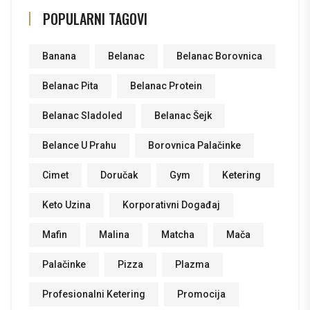
POPULARNI TAGOVI
Banana
Belanac
Belanac Borovnica
Belanac Pita
Belanac Protein
Belanac Sladoled
Belanac Šejk
Belance U Prahu
Borovnica Palačinke
Cimet
Doručak
Gym
Ketering
Keto Uzina
Korporativni Događaj
Mafin
Malina
Matcha
Mača
Palačinke
Pizza
Plazma
Profesionalni Ketering
Promocija