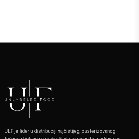
ULF je lider u distribuciji najčistijeg, pasterizovanog
tečnog i belanca u prahu. Naše sirovine bez aditiva su