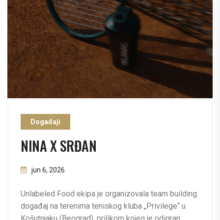
Događaji
NINA X SRĐAN
jun 6, 2026
Unlabeled Food ekipa je organizovala team building
događaj na terenima teniskog kluba „Privilege“ u
Košutnjaku (Beograd), prilikom kojeg je odigran