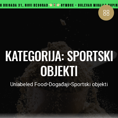
GRAD
GYMBOX - BULEVAR MIHAJLA PUPINA 165B, NOVI BEOGRAD
KATEGORIJA:
SPORTSKI
OBJEKTI
Unlabeled Food
Događaji
Sportski objekti
>
>